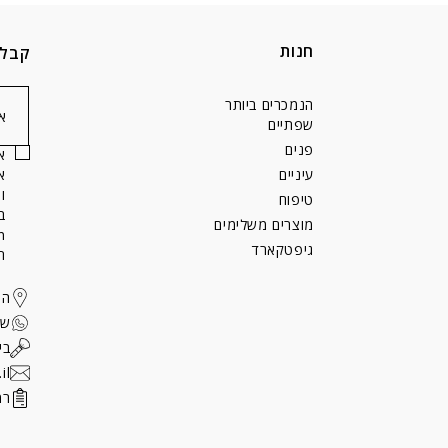
חנות
קבלו 10% הנחה על הרכישה הראש
הנמכרים ביותר
שפתיים
פנים
עיניים
ו
טיפוח
ב
מוצרים משלימים
גיפטקארד
ר
הירקון 
שיר
בית
il
רמי